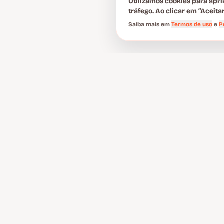
Utilizamos cookies para apri
tráfego. Ao clicar em “Aceit
Saiba mais em
Termos de uso
e
P
PRONTO PARA TR
FUTURO FINANCE
Fale com nossos especialistas e descubra a s