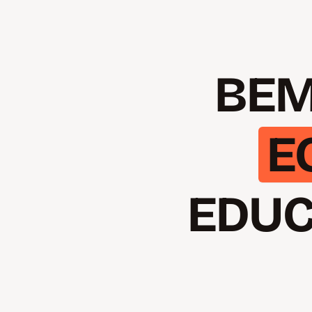
BEM
E
EDUC