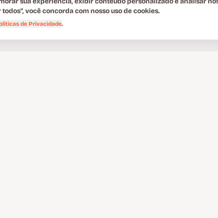
morar sua experiência, exibir conteúdo personalizado e analisar no
ar todos”, você concorda com nosso uso de cookies.
olíticas de Privacidade
.
ANSFORMAR SEU
IRO?
olução ideal para você.